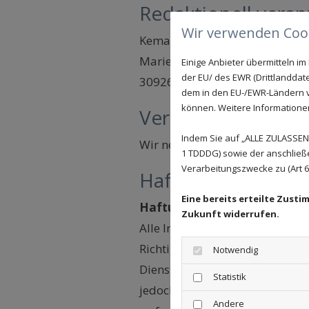
Redaktionell veran
Wir verwenden Cook
Kemal Cinar
Marie-Curie-Straße 2
Einige Anbieter übermitteln 
der EU/ des EWR (Drittlanddate
30926 Seelze OT Letter Süd
dem in den EU-/EWR-Ländern ve
können. Weitere Informationen 
Verbraucherstreitb
Indem Sie auf „ALLE ZULASSEN"
Wir nehmen an keinem Streitbei
1 TDDDG) sowie der anschließ
Verarbeitungszwecke zu (Art 6 A
Haftungsausschlus
Eine bereits erteilte Zust
Haftung für Inhalte
Zukunft widerrufen.
Alle Inhalte unseres Internetau
Richtigkeit, Vollständigkeit u
Notwendig
Diensteanbieter sind wir für ei
Statistik
jedoch nicht verpflichtet, üb
Andere